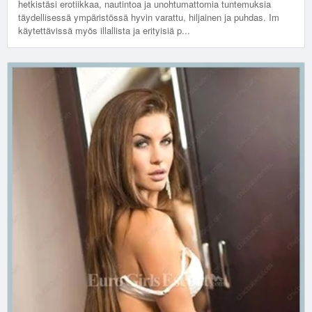
hetkistäsi erotiikkaa, nautintoa ja unohtumattomia tuntemuksia
täydellisessä ympäristössä hyvin varattu, hiljainen ja puhdas. Im
käytettävissä myös illallista ja erityisiä p...