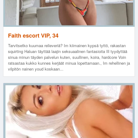
Faith escort VIP, 34
Tarvitsetko kuumaa relieveriä? Im kiimainen kypsä tyttö, rakastan
squirting Haluan täyttää laajin seksuaalinen fantasioita Ill tyydyttää
sinua minun täyden palvelun kuten, suullinen, koira, hardcore Voin
ratsastaa kukko kunnes kerjäät minua lopettamaan., Im rehellinen ja
vilpitön nainen youd koskaan...