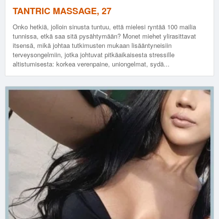
TANTRIC MASSAGE, 27
Onko hetkiä, jolloin sinusta tuntuu, että mielesi ryntää 100 mailia
tunnissa, etkä saa sitä pysähtymään? Monet miehet ylirasittavat
itsensä, mikä johtaa tutkimusten mukaan lisääntyneisiin
terveysongelmiin, jotka johtuvat pitkäaikaisesta stressille
altistumisesta: korkea verenpaine, uniongelmat, sydä...