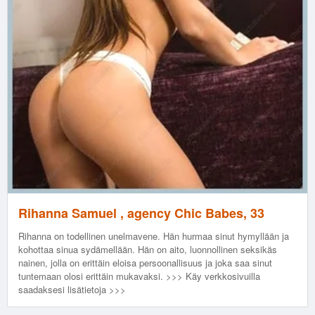
Rihanna Samuel , agency Chic Babes, 33
Rihanna on todellinen unelmavene. Hän hurmaa sinut hymyllään ja
kohottaa sinua sydämellään. Hän on aito, luonnollinen seksikäs
nainen, jolla on erittäin eloisa persoonallisuus ja joka saa sinut
tuntemaan olosi erittäin mukavaksi. >>> Käy verkkosivuilla
saadaksesi lisätietoja >>>