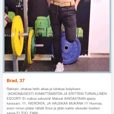
Brad, 37
Rakkain, ottakaa hetki aikaa ja lukekaa lisäykseni
:')KOKONAISESTI KIINNITTÄMÄTÖN JA ERITTÄIN TURVALLINEN
ESCORT! Et maksa seksistä! Maksat AINOASTAAN ajasta
kanssani. !!!!. HIERONTA, JA HAUSKAA MUKANA !!!! Huomaa,
ensin minun pitäisi nähdä Sinut ja jätän kaikki oikeudet itselleni
sanoa EI TOO. EMAI...