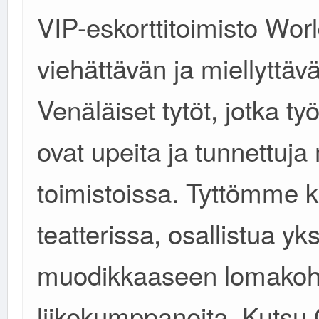
VIP-eskorttitoimisto Worl
viehättävän ja miellyttäv
Venäläiset tytöt, jotka 
ovat upeita ja tunnettuj
toimistoissa. Tyttömme k
teatterissa, osallistua yks
muodikkaaseen lomakoht
liikekumppaneita. Kutsu