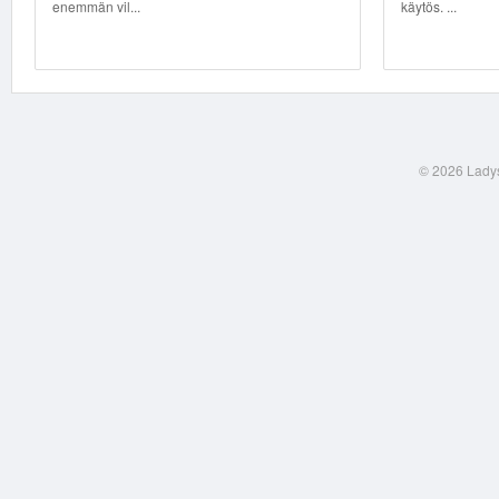
enemmän vil...
käytös. ...
© 2026 Ladys