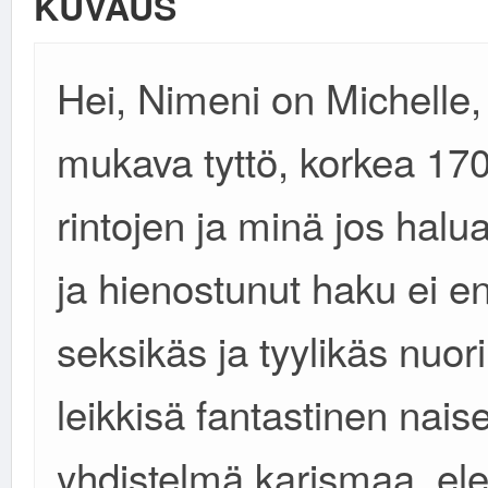
KUVAUS
Hei, Nimeni on Michelle
mukava tyttö, korkea 170
rintojen ja minä jos halu
ja hienostunut haku ei en
seksikäs ja tyylikäs nuori
leikkisä fantastinen naise
yhdistelmä karismaa, ele