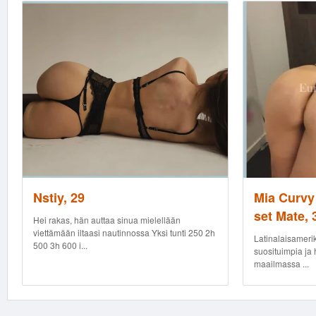
Nstiy, 29
Mia Curvy 
set Mate, 
Hei rakas, hän auttaa sinua mielellään
viettämään iltaasi nautinnossa Yksi tunti 250 2h
Latinalaisamerik
500 3h 600 i...
suosituimpia ja 
maailmassa ...