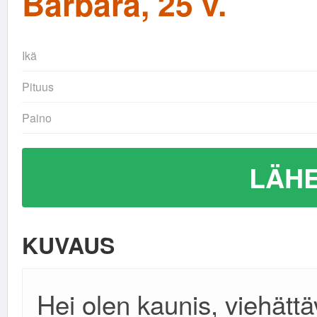
Barbara, 25 v.
Ikä
Pituus
Paino
LÄHE
KUVAUS
Hei olen kaunis, viehättä