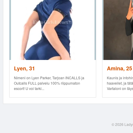
Lyen, 31
Amina, 25
Nimeni on Lyen Parker, Tarjoan iNCALLS ja
Kaunis ja intohi
Outcalls FULL palvelu 100% riippumaton
haaveilet, ja t
escort! U voi tarki...
Vartaloni on täys
© 2026 Ladys