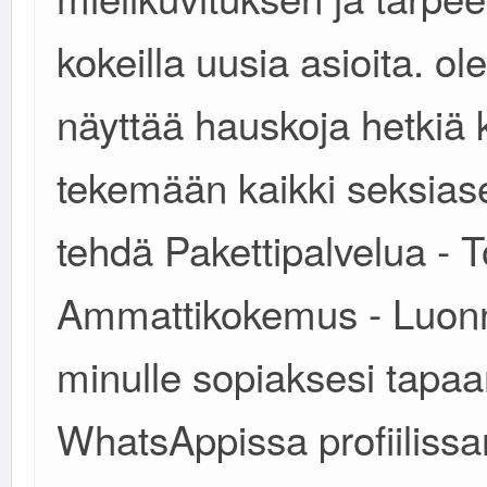
kokeilla uusia asioita. o
näyttää hauskoja hetkiä 
tekemään kaikki seksiasen
tehdä Pakettipalvelua - To
Ammattikokemus - Luonno
minulle sopiaksesi tapaa
WhatsAppissa profiilissa