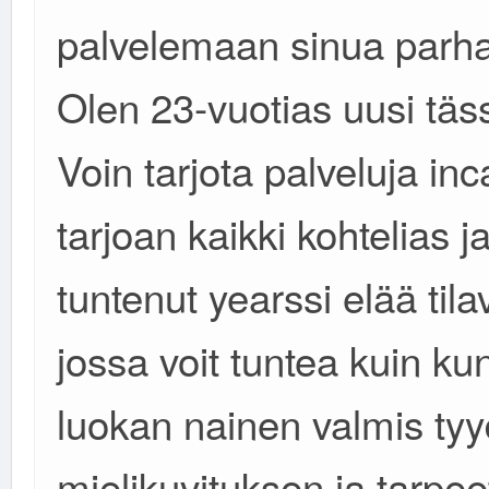
palvelemaan sinua parhail
Olen 23-vuotias uusi täss
Voin tarjota palveluja inca
tarjoan kaikki kohtelias j
tuntenut yearssi elää til
jossa voit tuntea kuin k
luokan nainen valmis ty
mielikuvituksen ja tarpee