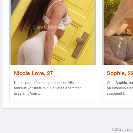
Nicole Love, 27
Sophie, 2
Hei Im pornotähti lempinimeni on Nicole
Olen Sophie, hur
rakkaus voit tilata minulle tietää enemmän
on intohimo eläm
itsestäni . Voin ...
saapunut t...
© 2026 Ladys