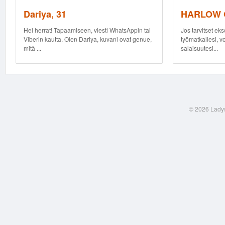
Dariya, 31
HARLOW G
Hei herrat! Tapaamiseen, viesti WhatsAppin tai
Jos tarvitset ek
Viberin kautta. Olen Dariya, kuvani ovat genue,
työmatkallesi, v
mitä ...
salaisuutesi...
© 2026 Ladys