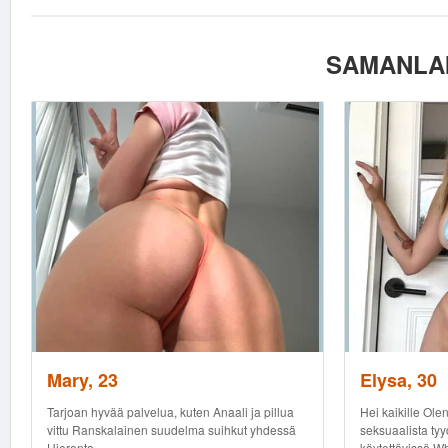
SAMANLAI
Mary, 23
Elysa, 30
Tarjoan hyvää palvelua, kuten Anaali ja pillua
Hei kaikille Olen
vittu Ranskalainen suudelma suihkut yhdessä
seksuaalista tyy
Hieronta ...
käytettävissä Wh