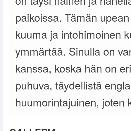
on täysi nainen ja hänell
paikoissa. Tämän upean 
kuuma ja intohimoinen k
ymmärtää. Sinulla on va
kanssa, koska hän on erit
puhuva, täydellistä engla
huumorintajuinen, joten k